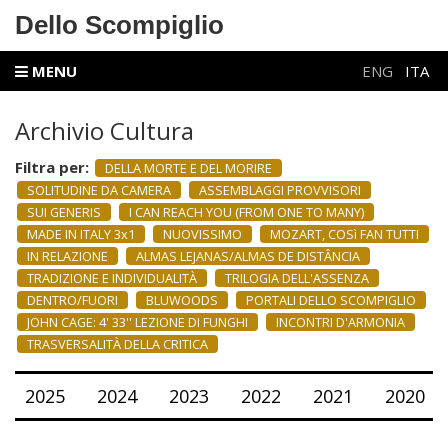
Dello Scompiglio
MENU
ENG
ITA
Archivio Cultura
Filtra per:
DELLA MORTE E DEL MORIRE
SOLITUDINE DA CAMERA
ASSEMBLAGGI PROVVISORI
SUI GENERIS
I CAN REACH YOU (FROM ONE TO MANY)
MADE IN ITALY 3x1
NUOVISSIMO
MOZART, COSì FAN TUTTI
IN RELAZIONE
ALMAS LEJANAS/ALMAS DE DISTÂNCIA
TRADIZIONE E INDIVIDUALITÀ
TRILOGIA DELL'ASSENZA
DENTRO/FUORI
BLUWOODS
PORTALI DELLO SCOMPIGLIO
JOHN CAGE: 4' 33'' LEZIONE DI FUNGHI
INCONTRI D'ARMONIA
TRASVERSALITÀ DELLA CRITICA
2025
2024
2023
2022
2021
2020