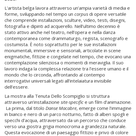
L’artista belga lavora attraverso un’ampia varietà di media e
forme, sviluppando nel tempo un
corpus
di opere versatile
che comprende installazioni, sculture, video, testi, disegni,
fotografia e dipinti ad acquerello. Nell’ultimo decennio è
stato attivo anche nel teatro, nell’opera e nella danza
contemporanea come drammaturgo, regista, scenografo e
costumista. È noto soprattutto per le sue installazioni
monumentali, immersive e sensoriali, articolate in scene
enigmatiche, fittizie e congelate nel tempo, che evocano una
contemplazione silenziosa o momenti di meraviglia. Il suo
lavoro indaga la complessa relazione tra l’essere umano e il
mondo che lo circonda, affrontando al contempo
interrogativi universali legati all’intelaiatura invisibile
dell’essere.
La mostra alla Tenuta Dello Scompiglio si struttura
attraverso un’installazione
site-specific
e un film d’animazione.
La prima, dal titolo
Danse Macabre
, emerge come l’immagine
in bianco e nero di un parco notturno, fatto di alberi spogli e
specchi d’acqua, attraversato da un percorso che conduce
verso una giostra grigia monocroma a grandezza naturale.
Questa evocazione di un paesaggio fittizio e privo di colore