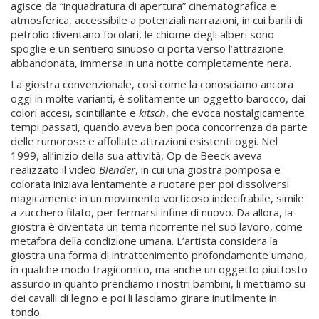
agisce da “inquadratura di apertura” cinematografica e
atmosferica, accessibile a potenziali narrazioni, in cui barili di
petrolio diventano focolari, le chiome degli alberi sono
spoglie e un sentiero sinuoso ci porta verso l’attrazione
abbandonata, immersa in una notte completamente nera.
La giostra convenzionale, così come la conosciamo ancora
oggi in molte varianti, è solitamente un oggetto barocco, dai
colori accesi, scintillante e
kitsch
, che evoca nostalgicamente
tempi passati, quando aveva ben poca concorrenza da parte
delle rumorose e affollate attrazioni esistenti oggi. Nel
1999, all’inizio della sua attività, Op de Beeck aveva
realizzato il video
Blender
, in cui una giostra pomposa e
colorata iniziava lentamente a ruotare per poi dissolversi
magicamente in un movimento vorticoso indecifrabile, simile
a zucchero filato, per fermarsi infine di nuovo. Da allora, la
giostra è diventata un tema ricorrente nel suo lavoro, come
metafora della condizione umana. L’artista considera la
giostra una forma di intrattenimento profondamente umano,
in qualche modo tragicomico, ma anche un oggetto piuttosto
assurdo in quanto prendiamo i nostri bambini, li mettiamo su
dei cavalli di legno e poi li lasciamo girare inutilmente in
tondo.