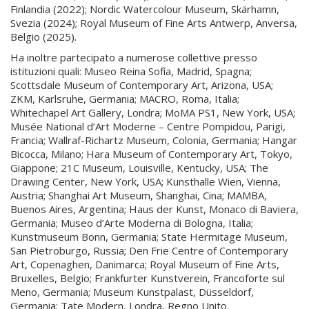
Finlandia (2022); Nordic Watercolour Museum, Skärhamn,
Svezia (2024); Royal Museum of Fine Arts Antwerp, Anversa,
Belgio (2025).
Ha inoltre partecipato a numerose collettive presso
istituzioni quali: Museo Reina Sofía, Madrid, Spagna;
Scottsdale Museum of Contemporary Art, Arizona, USA;
ZKM, Karlsruhe, Germania; MACRO, Roma, Italia;
Whitechapel Art Gallery, Londra; MoMA PS1, New York, USA;
Musée National d’Art Moderne – Centre Pompidou, Parigi,
Francia; Wallraf-Richartz Museum, Colonia, Germania; Hangar
Bicocca, Milano; Hara Museum of Contemporary Art, Tokyo,
Giappone; 21C Museum, Louisville, Kentucky, USA; The
Drawing Center, New York, USA; Kunsthalle Wien, Vienna,
Austria; Shanghai Art Museum, Shanghai, Cina; MAMBA,
Buenos Aires, Argentina; Haus der Kunst, Monaco di Baviera,
Germania; Museo d’Arte Moderna di Bologna, Italia;
Kunstmuseum Bonn, Germania; State Hermitage Museum,
San Pietroburgo, Russia; Den Frie Centre of Contemporary
Art, Copenaghen, Danimarca; Royal Museum of Fine Arts,
Bruxelles, Belgio; Frankfurter Kunstverein, Francoforte sul
Meno, Germania; Museum Kunstpalast, Düsseldorf,
Germania; Tate Modern, Londra, Regno Unito.