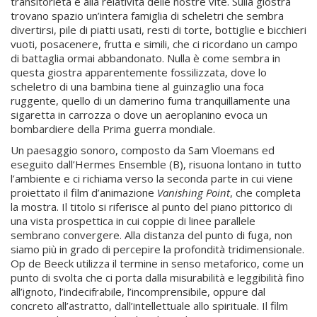
transitorietà e alla relatività delle nostre vite. Sulla giostra
trovano spazio un’intera famiglia di scheletri che sembra
divertirsi, pile di piatti usati, resti di torte, bottiglie e bicchieri
vuoti, posacenere, frutta e simili, che ci ricordano un campo
di battaglia ormai abbandonato. Nulla è come sembra in
questa giostra apparentemente fossilizzata, dove lo
scheletro di una bambina tiene al guinzaglio una foca
ruggente, quello di un damerino fuma tranquillamente una
sigaretta in carrozza o dove un aeroplanino evoca un
bombardiere della Prima guerra mondiale.
Un paesaggio sonoro, composto da Sam Vloemans ed
eseguito dall’Hermes Ensemble (B), risuona lontano in tutto
l’ambiente e ci richiama verso la seconda parte in cui viene
proiettato il film d’animazione
Vanishing Point
, che completa
la mostra. Il titolo si riferisce al punto del piano pittorico di
una vista prospettica in cui coppie di linee parallele
sembrano convergere. Alla distanza del punto di fuga, non
siamo più in grado di percepire la profondità tridimensionale.
Op de Beeck utilizza il termine in senso metaforico, come un
punto di svolta che ci porta dalla misurabilità e leggibilità fino
all’ignoto, l’indecifrabile, l’incomprensibile, oppure dal
concreto all’astratto, dall’intellettuale allo spirituale. Il film