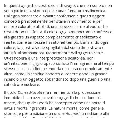
In questi oggetti o costruzioni di svago, che non sono o non
sono più in uso, si percepisce una sfumatura malinconica.
L’allegria smorzata o svanita conferisce a questi oggetti,
concepiti principalmente per stare in movimento e per
essere colorati e affollati, una cupezza simile al vuoto che
resta dopo una festa. Il colore grigio monocromo conferisce
alla giostra un aspetto completamente cristallizzato e
inerte, come un fossile fissato nel tempo. Eliminando ogni
colore, la giostra viene spogliata dal suo ultimo strato di
vitalità, allontanandosi ulteriormente dall’oggetto reale.
Quest’opera è una interpretazione scultorea, non
un’imitazione. Il grigio opaco soffoca l’immagine, ma al tempo
stesso la innalza fino a renderla qualcosa di completamente
altro, come un residuo coperto di cenere dopo un grande
incendio o un oggetto abbandonato dopo una guerra o una
catastrofe nucleare.
Il titolo
Danse Macabre
fa riferimento alla processione
immobile di carrozze, cavalli e oggetti che alludono alla
morte, che Op de Beeck ha concepito come una sorta di
natura morta ingrandita. La natura morta, come genere
storico, è per tradizione un
memento mori
, un richiamo alla