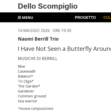
Dello Scompiglio
PROGETTO
CUL
MENU
16 MAGGIO 2026 ORE 19.30
Naomi Berrill Trio
I Have Not Seen a Butterfly Arou
MUSICHE DI BERRILL
Blue
Caoineadh
Balance*
To Olga*
The Garden*
Gardener
Common ground
Sea warrior
*nuova composizione