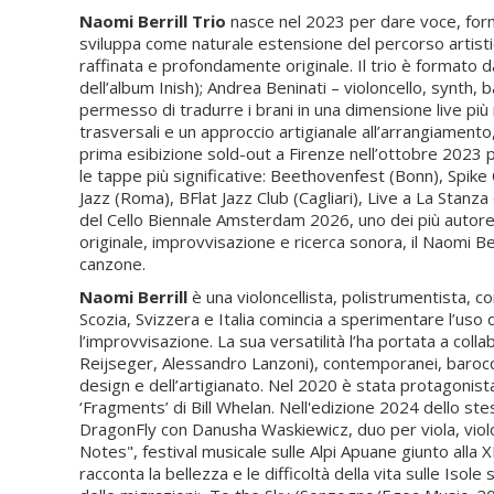
Naomi Berrill Trio
nasce nel 2023 per dare voce, forma
sviluppa come naturale estensione del percorso artistic
raffinata e profondamente originale. Il trio è formato da
dell’album Inish); Andrea Beninati – violoncello, synth,
permesso di tradurre i brani in una dimensione live più
trasversali e un approccio artigianale all’arrangiamento,
prima esibizione sold-out a Firenze nell’ottobre 2023 pe
le tappe più significative: Beethovenfest (Bonn), Spik
Jazz (Roma), BFlat Jazz Club (Cagliari), Live a La Stan
del Cello Biennale Amsterdam 2026, uno dei più autorev
originale, improvvisazione e ricerca sonora, il Naomi B
canzone.
Naomi Berrill
è una violoncellista, polistrumentista, c
Scozia, Svizzera e Italia comincia a sperimentare l’u
l’improvvisazione. La sua versatilità l’ha portata a coll
Reijseger, Alessandro Lanzoni), contemporanei, barocchi
design e dell’artigianato. Nel 2020 è stata protagonist
‘Fragments’ di Bill Whelan. Nell'edizione 2024 dello st
DragonFly con Danusha Waskiewicz, duo per viola, violo
Notes", festival musicale sulle Alpi Apuane giunto alla 
racconta la bellezza e le difficoltà della vita sulle Iso