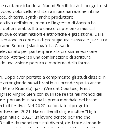
e cantante irlandese Naomi Berrill, Inish. Il progetto si
oce, violoncello e chitarra in una narrazione intima,
voce, chitarra, synth (anche produttore
positiva dell’album, mentre l’ingresso di Andrea ha
 dell’ensemble. Il trio unisce esperienze musicali
a nuove contaminazioni elettroniche e jazzistiche. Dalla
enzione in contesti di prestigio tra classica e jazz. Tra
, Trame Sonore (Mantova), La Casa del
 selezionato per partecipare alla prossima edizione
aneo. Attraverso una combinazione di scrittura
uendo una visione poetica e moderna della forma
ni. Dopo aver portato a compimento gli studi classici in
 arrangiando nuovi brani in cui prende spazio anche
, Mario Brunello), jazz (Vincent Courtois, Ernst
rafo Virgilio Sieni con svariate realtà nel mondo del
ture' portando in scena la prima mondiale del brano
to il festival. Nel 2020 ha fondato il progetto
tova nel 2021. Naomi Berrill dirige inoltre "High
Egea Music, 2023) un lavoro scritto per trio che
, 3 suite da mondi musicali diversi, dedicate al mondo