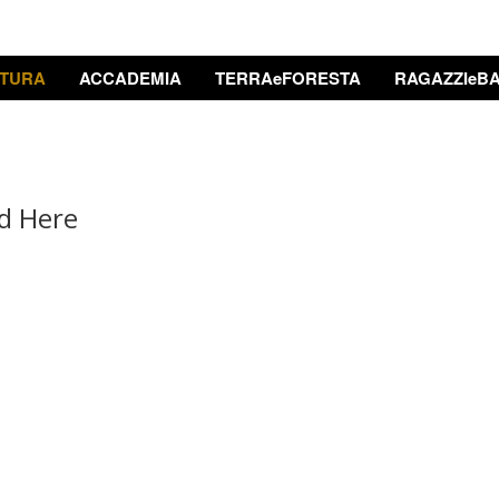
TURA
ACCADEMIA
TERRAeFORESTA
RAGAZZIeBA
nd Here