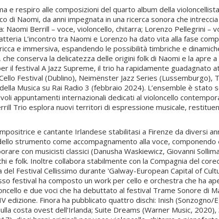
 e respiro alle composizioni del quarto album della violoncellista 
o di Naomi, da anni impegnata in una ricerca sonora che intreccia v
: Naomi Berrill – voce, violoncello, chitarra; Lorenzo Pellegrini – 
 batteria L’incontro tra Naomi e Lorenzo ha dato vita alla fase com
 ricca e immersiva, espandendo le possibilità timbriche e dinamiche
 che conserva la delicatezza delle origini folk di Naomi e la apre 
r il festival A Jazz Supreme, il trio ha rapidamente guadagnato att
e Cello Festival (Dublino), Neimënster Jazz Series (Lussemburgo)
za della Musica su Rai Radio 3 (febbraio 2024). L’ensemble è stato
oli appuntamenti internazionali dedicati al violoncello contempor
errill Trio esplora nuovi territori di espressione musicale, restit
ompositrice e cantante Irlandese stabilitasi a Firenze da diversi an
so dello strumento come accompagnamento alla voce, componendo e
aborare con musicisti classici (Danusha Waskiewicz, Giovanni Sollima
 e folk. Inoltre collabora stabilmente con la Compagnia del coreog
a del Festival Cellissimo durante 'Galway-European Capital of Cul
esso festival ha composto un work per cello e orchestra che ha aper
ncello e due voci che ha debuttato al festival Trame Sonore di Man
XIV edizione. Finora ha pubblicato quattro dischi: Inish (Sonzogno/
le sulla costa ovest dell'Irlanda; Suite Dreams (Warner Music, 2020)