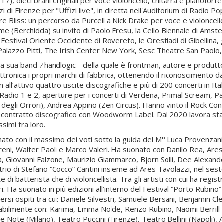
), dieci brani originali per voce violoncello, chitarra e pianofort
ffizi di Firenze per "Uffizi live", in diretta nell'Auditorium di Rad
 Bliss: un percorso da Purcell a Nick Drake per voce e violoncello
e (Berchidda) su invito di Paolo Fresu, la Cello Biennale di Amsterd
l Festival Oriente Occidente di Rovereto, le Orestiadi di Gibellina, 
, Palazzo Pitti, The Irish Center New York, Sesc Theatre San Paolo,
la sua band ⁄ handlogic - della quale è frontman, autore e produtt
tronica i propri marchi di fabbrica, ottenendo il riconoscimento da
ll’attivo quattro uscite discografiche e più di 200 concerti in Itali
i Radio 1 e 2, aperture per i concerti di Verdena, Primal Scream, P
degli Orrori), Andrea Appino (Zen Circus). Hanno vinto il Rock Con
n contratto discografico con Woodworm Label. Dal 2020 lavora s
issimi tra loro.
lomato con il massimo dei voti sotto la guida del M° Luca Provenzan
ni, Walter Paoli e Marco Valeri. Ha suonato con Danilo Rea, Ares 
ista, Giovanni Falzone, Maurizio Giammarco, Bjorn Solli, Dee Alex
 trio di Stefano “Cocco” Cantini insieme ad Ares Tavolazzi, nel sest
ste di batterista che di violoncellista. Tra gli artisti con cui ha re
 Ha suonato in più edizioni all’interno del Festival “Porto Rubino” 
rsi ospiti tra cui: Daniele Silvestri, Samuele Bersani, Benjamin C
bilmente con: Karima, Emma Nolde, Renzo Rubino, Naomi Berrill e molt
 Note (Milano), Teatro Puccini (Firenze), Teatro Bellini (Napoli), 