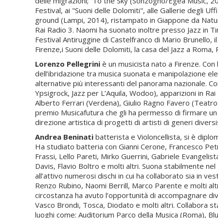
delle migrazioni; To the Sky (Sonzogno/Egea Music, 2017
Festival, ai "Suoni delle Dolomiti", alle Gallerie degli U
ground (Lampi, 2014), ristampato in Giappone da Nature
Rai Radio 3. Naomi ha suonato inoltre presso Jazz in Tim
Festival Antiruggine di Castelfranco di Mario Brunello, i
Firenze,i Suoni delle Dolomiti, la casa del Jazz a Roma
Lorenzo
Pellegrini
è un musicista nato a Firenze. Con 
dell’ibridazione tra musica suonata e manipolazione elet
alternative più interessanti del panorama nazionale. Con a
Ypsigrock, Jazz per L’Aquila, Wodoo), apparizioni in Ra
Alberto Ferrari (Verdena), Giulio Ragno Favero (Teatro 
premio Musicafutura che gli ha permesso di firmare u
direzione artistica di progetti di artisti di generi divers
Andrea Beninati
batterista e Violoncellista, si è dip
Ha studiato batteria con Gianni Cerone, Francesco Petre
Frassi, Lello Pareti, Mirko Guerrini, Gabriele Evangel
Davis, Flavio Boltro e molti altri. Suona stabilmente nel
all’attivo numerosi dischi in cui ha collaborato sia in ve
Renzo Rubino, Naomi Berrill, Marco Parente e molti altri.
circostanza ha avuto l’opportunità di accompagnare dive
Vasco Brondi, Tosca, Diodato e molti altri. Collabora sta
luoghi come: Auditorium Parco della Musica (Roma), Blue