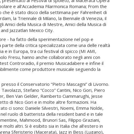
e, presentato al Festival di Spoleto, al Macerata Opera
io Popolare e all'Accademia Filarmonica Romana; From the
 che è stato disco della settimana per Fahrenheit di
am, la Triennale di Milano, la Biennale di Venezia, il
gli Amici della Musica di Mestre, Amici della Musica di
 and Jazzatlan Mexico City.
ore - ha fatto della sperimentazione nel pop e
 parte della critica specializzata come una delle realtà
a e in Europa, tra cui festival di spicco (MI AMI,
aolo Fresu, hanno anche collaborato negli anni con
test Controradio, il premio Musicadabere e infine il
tabilmente come produttore musicale seguendo la
i presso il Conservatorio “Pietro Mascagni” di Livorno.
Tavolazzi, Stefano “Cocco” Cantini, Nico Gori, Piero
ander, Ben Van Gelder, Ramberto Ciammarughi, Jesse
etto di Nico Gori e in molte altre formazioni. Ha
gistrato ci sono: Daniele Silvestri, Noemi, Emma Nolde,
nel ruolo di batterista della resident band e in tale
lementine, Mahmood, Brunori Sas, Filippo Graziani,
i altri. Si è esibito sia in Italia che all'estero in
Arena Sferisterio (Macerata), Jazz in Bess (Lugano),