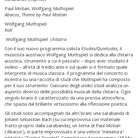
Paul Motian, Wolfgang Muthspiel
Abacus, Theme by Paul Motian
Wolfgang Muthspiel
Roll
Wolfgang Muthspiel
chitarra
Con il suo nuovo programma solista E
tudes/Quietudes
, il
musicista austriaco Wolfgang Muthspiel si dedica alla chitarra
acustica, strumento a cui è passato – dopo aver studiato il
violino – all'età di tredici anni e sul quale si è formato quale
interprete di musica classica. Il programma del concerto si
incentra su una raccolta di studi che Muthspiel ha composto
per il suo strumento. Ciascuno degli undici studi analizza un
aspetto diverso delle possibilità musicali della chitarra. Ogni
singolo brano è caratterizzato da una precisa atmosfera,
che spazia dal brillante virtuosismo alla riflessione poetica.
Gli studi sono accompagnati da altri brani: una sarabanda di
Johann Sebastian Bach (su cui improvvisa con materiale
tratto proprio dalla sarabanda), un tema di Paul Motian
(‘Abacus’), in parte improvvisato e una veloce “miniatura”
intitolata “Triplet Droplet”. Completano il programma "All My