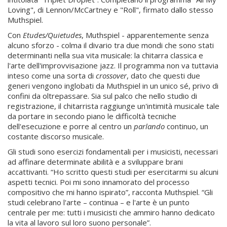
Loving", di Lennon/McCartney e "Roll", firmato dallo stesso
Muthspiel.
Con
Etudes/Quietudes
, Muthspiel - apparentemente senza
alcuno sforzo - colma il divario tra due mondi che sono stati
determinanti nella sua vita musicale: la chitarra classica e
l'arte dell'improvvisazione jazz. Il programma non va tuttavia
inteso come una sorta di
crossover
, dato che questi due
generi vengono inglobati da Muthspiel in un unico sé, privo di
confini da oltrepassare. Sia sul palco che nello studio di
registrazione, il chitarrista raggiunge un'intimità musicale tale
da portare in secondo piano le difficoltà tecniche
dell'esecuzione e porre al centro un
parlando
continuo, un
costante discorso musicale.
Gli studi sono esercizi fondamentali per i musicisti, necessari
ad affinare determinate abilità e a sviluppare brani
accattivanti. “Ho scritto questi studi per esercitarmi su alcuni
aspetti tecnici. Poi mi sono innamorato del processo
compositivo che mi hanno ispirato”, racconta Muthspiel. “Gli
studi celebrano l'arte – continua – e l'arte è un punto
centrale per me: tutti i musicisti che ammiro hanno dedicato
la vita al lavoro sul loro suono personale”.