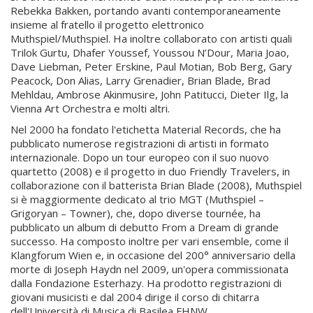
Rebekka Bakken, portando avanti contemporaneamente
insieme al fratello il progetto elettronico
Muthspiel/Muthspiel. Ha inoltre collaborato con artisti quali
Trilok Gurtu, Dhafer Youssef, Youssou N’Dour, Maria Joao,
Dave Liebman, Peter Erskine, Paul Motian, Bob Berg, Gary
Peacock, Don Alias, Larry Grenadier, Brian Blade, Brad
Mehldau, Ambrose Akinmusire, John Patitucci, Dieter Ilg, la
Vienna Art Orchestra e molti altri.
Nel 2000 ha fondato l'etichetta Material Records, che ha
pubblicato numerose registrazioni di artisti in formato
internazionale. Dopo un tour europeo con il suo nuovo
quartetto (2008) e il progetto in duo Friendly Travelers, in
collaborazione con il batterista Brian Blade (2008), Muthspiel
si è maggiormente dedicato al trio MGT (Muthspiel –
Grigoryan – Towner), che, dopo diverse tournée, ha
pubblicato un album di debutto From a Dream di grande
successo. Ha composto inoltre per vari ensemble, come il
Klangforum Wien e, in occasione del 200° anniversario della
morte di Joseph Haydn nel 2009, un'opera commissionata
dalla Fondazione Esterhazy. Ha prodotto registrazioni di
giovani musicisti e dal 2004 dirige il corso di chitarra
dell'Università di Musica di Basilea FHNW.