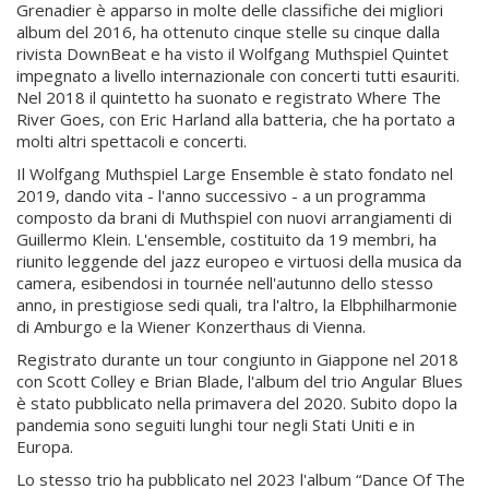
Grenadier è apparso in molte delle classifiche dei migliori
album del 2016, ha ottenuto cinque stelle su cinque dalla
rivista DownBeat e ha visto il Wolfgang Muthspiel Quintet
impegnato a livello internazionale con concerti tutti esauriti.
Nel 2018 il quintetto ha suonato e registrato Where The
River Goes, con Eric Harland alla batteria, che ha portato a
molti altri spettacoli e concerti.
Il Wolfgang Muthspiel Large Ensemble è stato fondato nel
2019, dando vita - l'anno successivo - a un programma
composto da brani di Muthspiel con nuovi arrangiamenti di
Guillermo Klein. L'ensemble, costituito da 19 membri, ha
riunito leggende del jazz europeo e virtuosi della musica da
camera, esibendosi in tournée nell'autunno dello stesso
anno, in prestigiose sedi quali, tra l'altro, la Elbphilharmonie
di Amburgo e la Wiener Konzerthaus di Vienna.
Registrato durante un tour congiunto in Giappone nel 2018
con Scott Colley e Brian Blade, l'album del trio Angular Blues
è stato pubblicato nella primavera del 2020. Subito dopo la
pandemia sono seguiti lunghi tour negli Stati Uniti e in
Europa.
Lo stesso trio ha pubblicato nel 2023 l'album “Dance Of The