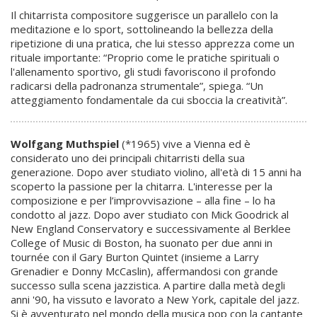
Il chitarrista compositore suggerisce un parallelo con la
meditazione e lo sport, sottolineando la bellezza della
ripetizione di una pratica, che lui stesso apprezza come un
rituale importante: “Proprio come le pratiche spirituali o
l'allenamento sportivo, gli studi favoriscono il profondo
radicarsi della padronanza strumentale”, spiega. “Un
atteggiamento fondamentale da cui sboccia la creatività”.
Wolfgang Muthspiel
(*1965) vive a Vienna ed è
considerato uno dei principali chitarristi della sua
generazione. Dopo aver studiato violino, all'età di 15 anni ha
scoperto la passione per la chitarra. L'interesse per la
composizione e per l’improvvisazione – alla fine – lo ha
condotto al jazz. Dopo aver studiato con Mick Goodrick al
New England Conservatory e successivamente al Berklee
College of Music di Boston, ha suonato per due anni in
tournée con il Gary Burton Quintet (insieme a Larry
Grenadier e Donny McCaslin), affermandosi con grande
successo sulla scena jazzistica. A partire dalla metà degli
anni '90, ha vissuto e lavorato a New York, capitale del jazz.
Si è avventurato nel mondo della musica pop con la cantante