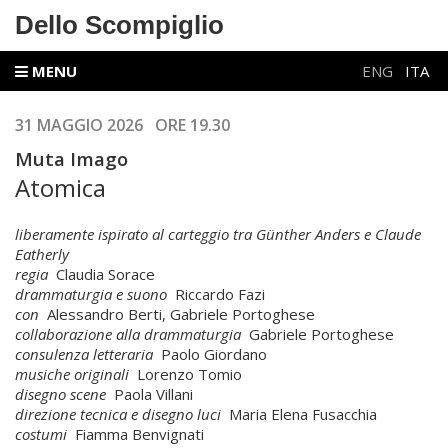
Dello Scompiglio
MENU
ENG
ITA
31 MAGGIO 2026 ORE 19.30
Muta Imago
Atomica
liberamente ispirato al carteggio tra Günther Anders e Claude
Eatherly
regia
Claudia Sorace
drammaturgia e suono
Riccardo Fazi
con
Alessandro Berti, Gabriele Portoghese
collaborazione alla drammaturgia
Gabriele Portoghese
consulenza letteraria
Paolo Giordano
musiche originali
Lorenzo Tomio
disegno scene
Paola Villani
direzione tecnica e disegno luci
Maria Elena Fusacchia
costumi
Fiamma Benvignati