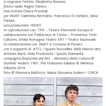
si ringrazia l’artista
Elisabetta Benassi
fonico
Giulio Ragno Favero
macchinista
Chiara Previtali
per
INDEX
Valentina Bertolino, Francesco Di Stefano, Silvia
Parlani
una produzione
INDEX
in coproduzione con
TPE – Teatro Piemonte Europa
in
collaborazione
con
Politecnico di Torino – Prometeo Tech
Cultures; Emilia Romagna Teatro ERT / Teatro Nazionale
in collaborazione con
AMAT e Comune di Pesaro
con il supporto di
ATCL / Spazio Rossellini, MAB Maison des
Artistes Bard, Viola Produzioni / Spazio Diamante
compagnia finanziata dal MiC – Ministero della Cultura
©
Günther Anders 1961. Per l’edizione italiana: © Mimesis
Edizioni 2016
foto © Eleonora Mattozzi, Maria Giovanna Sodero / CIRCA