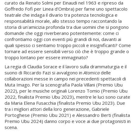
curato da Renato Solmi per Einaudi nel 1963 e ripreso da
Goffredo Fofi per Linea d'Ombra) per farne uno spettacolo
teatrale che indaga il divario tra potenza tecnologica e
responsabilità morale, allo stesso tempo raccontando la
storia di un'amicizia profonda tra due uomini che si pongono
domande che oggi riverberano potentemente: come ci
confrontiamo oggi con eventi più grandi di noi, davanti ai
quali spesso ci sentiamo troppo piccoli e insignificanti? Come
tornare ad essere sensibili verso ciò che è troppo grande o
troppo lontano per essere immaginato?
La regia di Claudia Sorace e il lavoro sulla drammaturgia e il
suono di Riccardo Fazi si avvalgono in
Atomica
delle
collaborazioni messe in campo nei precedenti spettacoli di
Muta Imago. Per la scenografia Paola Villani (Premio Ubu
2022), per le musiche originali Lorenzo Tomio (Premio Ubu
2022, finalista Premio Ubu 2023), mentre le luci sono curate
da Maria Elena Fusacchia (finalista Premio Ubu 2023). Due
tra i migliori attori della loro generazione, Gabriele
Portoghese (Premio Ubu 2021) e Alessandro Berti (finalista
Premio Ubu 2024) danno corpo e voce ai due protagonisti in
scena.