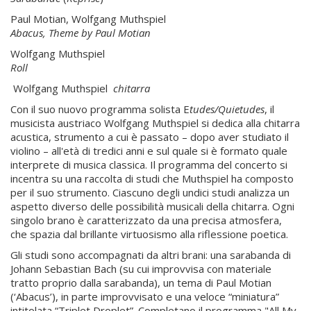
Paul Motian, Wolfgang Muthspiel
Abacus, Theme by Paul Motian
Wolfgang Muthspiel
Roll
Wolfgang Muthspiel
chitarra
Con il suo nuovo programma solista E
tudes/Quietudes
, il
musicista austriaco Wolfgang Muthspiel si dedica alla chitarra
acustica, strumento a cui è passato – dopo aver studiato il
violino – all'età di tredici anni e sul quale si è formato quale
interprete di musica classica. Il programma del concerto si
incentra su una raccolta di studi che Muthspiel ha composto
per il suo strumento. Ciascuno degli undici studi analizza un
aspetto diverso delle possibilità musicali della chitarra. Ogni
singolo brano è caratterizzato da una precisa atmosfera,
che spazia dal brillante virtuosismo alla riflessione poetica.
Gli studi sono accompagnati da altri brani: una sarabanda di
Johann Sebastian Bach (su cui improvvisa con materiale
tratto proprio dalla sarabanda), un tema di Paul Motian
(‘Abacus’), in parte improvvisato e una veloce “miniatura”
intitolata “Triplet Droplet”. Completano il programma "All My