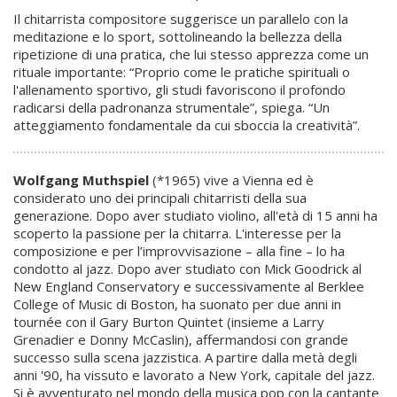
Il chitarrista compositore suggerisce un parallelo con la
meditazione e lo sport, sottolineando la bellezza della
ripetizione di una pratica, che lui stesso apprezza come un
rituale importante: “Proprio come le pratiche spirituali o
l'allenamento sportivo, gli studi favoriscono il profondo
radicarsi della padronanza strumentale”, spiega. “Un
atteggiamento fondamentale da cui sboccia la creatività”.
Wolfgang Muthspiel
(*1965) vive a Vienna ed è
considerato uno dei principali chitarristi della sua
generazione. Dopo aver studiato violino, all'età di 15 anni ha
scoperto la passione per la chitarra. L'interesse per la
composizione e per l’improvvisazione – alla fine – lo ha
condotto al jazz. Dopo aver studiato con Mick Goodrick al
New England Conservatory e successivamente al Berklee
College of Music di Boston, ha suonato per due anni in
tournée con il Gary Burton Quintet (insieme a Larry
Grenadier e Donny McCaslin), affermandosi con grande
successo sulla scena jazzistica. A partire dalla metà degli
anni '90, ha vissuto e lavorato a New York, capitale del jazz.
Si è avventurato nel mondo della musica pop con la cantante