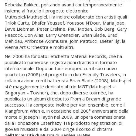
Rebekka Bakken, portando avanti contemporaneamente
insieme al fratello il progetto elettronico
Muthspiel/Muthspiel. Ha inoltre collaborato con artisti quali
Trilok Gurtu, Dhafer Youssef, Youssou N’Dour, Maria Joao,
Dave Liebman, Peter Erskine, Paul Motian, Bob Berg, Gary
Peacock, Don Alias, Larry Grenadier, Brian Blade, Brad
Mehldau, Ambrose Akinmusire, John Patitucci, Dieter Ilg, la
Vienna Art Orchestra e molti altri.
Nel 2000 ha fondato l'etichetta Material Records, che ha
pubblicato numerose registrazioni di artisti in formato
internazionale. Dopo un tour europeo con il suo nuovo
quartetto (2008) e il progetto in duo Friendly Travelers, in
collaborazione con il batterista Brian Blade (2008), Muthspiel
si è maggiormente dedicato al trio MGT (Muthspiel –
Grigoryan – Towner), che, dopo diverse tournée, ha
pubblicato un album di debutto From a Dream di grande
successo. Ha composto inoltre per vari ensemble, come il
Klangforum Wien e, in occasione del 200° anniversario della
morte di Joseph Haydn nel 2009, un'opera commissionata
dalla Fondazione Esterhazy. Ha prodotto registrazioni di
giovani musicisti e dal 2004 dirige il corso di chitarra
dell'Università di Musica di Basilea FHNW.