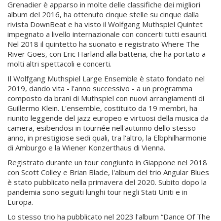
Grenadier è apparso in molte delle classifiche dei migliori
album del 2016, ha ottenuto cinque stelle su cinque dalla
rivista DownBeat e ha visto il Wolfgang Muthspiel Quintet
impegnato a livello internazionale con concerti tutti esauriti.
Nel 2018 il quintetto ha suonato e registrato Where The
River Goes, con Eric Harland alla batteria, che ha portato a
molti altri spettacoli e concerti.
Il Wolfgang Muthspiel Large Ensemble è stato fondato nel
2019, dando vita - l'anno successivo - a un programma
composto da brani di Muthspiel con nuovi arrangiamenti di
Guillermo Klein. L'ensemble, costituito da 19 membri, ha
riunito leggende del jazz europeo e virtuosi della musica da
camera, esibendosi in tournée nell'autunno dello stesso
anno, in prestigiose sedi quali, tra l'altro, la Elbphilharmonie
di Amburgo e la Wiener Konzerthaus di Vienna.
Registrato durante un tour congiunto in Giappone nel 2018
con Scott Colley e Brian Blade, l'album del trio Angular Blues
è stato pubblicato nella primavera del 2020. Subito dopo la
pandemia sono seguiti lunghi tour negli Stati Uniti e in
Europa.
Lo stesso trio ha pubblicato nel 2023 l'album “Dance Of The