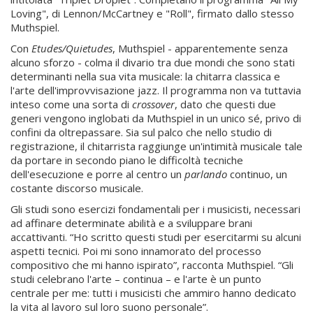
Loving", di Lennon/McCartney e "Roll", firmato dallo stesso
Muthspiel.
Con
Etudes/Quietudes
, Muthspiel - apparentemente senza
alcuno sforzo - colma il divario tra due mondi che sono stati
determinanti nella sua vita musicale: la chitarra classica e
l'arte dell'improvvisazione jazz. Il programma non va tuttavia
inteso come una sorta di
crossover
, dato che questi due
generi vengono inglobati da Muthspiel in un unico sé, privo di
confini da oltrepassare. Sia sul palco che nello studio di
registrazione, il chitarrista raggiunge un'intimità musicale tale
da portare in secondo piano le difficoltà tecniche
dell'esecuzione e porre al centro un
parlando
continuo, un
costante discorso musicale.
Gli studi sono esercizi fondamentali per i musicisti, necessari
ad affinare determinate abilità e a sviluppare brani
accattivanti. “Ho scritto questi studi per esercitarmi su alcuni
aspetti tecnici. Poi mi sono innamorato del processo
compositivo che mi hanno ispirato”, racconta Muthspiel. “Gli
studi celebrano l'arte – continua – e l'arte è un punto
centrale per me: tutti i musicisti che ammiro hanno dedicato
la vita al lavoro sul loro suono personale”.