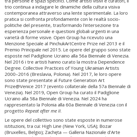
tra persone e spazi specifici. Come artisti visivi e curatori, il
trio continua a indagare le dinamiche della cultura visiva
contemporanea attraverso una lente sperimentale. La loro
pratica si confronta profondamente con le realtà socio-
politiche del presente, trasformando l'intersezione tra
esperienza personale e questioni globali urgenti in una
varietà di forme visive. Open Group ha ricevuto una
Menzione Speciale al PinchukArtCentre Prize nel 2013 e il
Premio Principale nel 2015. Le opere del gruppo sono state
esposte nel Padiglione Ucraino alla 56a Biennale di Venezia.
Nel 2016 i tre artisti hanno curato la mostra Dependence
Degree. Collective Practices of Young Ukrainian Artists
2000–2016 (Breslavia, Polonia). Nel 2017, le loro opere
sono state presentate al Future Generation Art
Prize@Venice 2017 (evento collaterale della 57a Biennale di
Venezia). Nel 2019, Open Group ha curato il Padiglione
Ucraino alla 58a Biennale di Venezia. Nel 2024 ha
rappresentato la Polonia alla 60a Biennale di Venezia con il
progetto
Repeat after me II
.
Le opere del collettivo sono state esposte in numerose
istituzioni, tra cui: High Line (New York, USA); Bozar
(Bruxelles, Belgio); Zachęta — Galleria Nazionale d'Arte