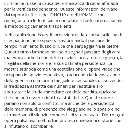
ucraine né russe, a causa della mancanza di canali affidabili
per la verifica indipendente. Queste informazioni derivano
dai rapporti ufficiali dell'OHCHR e dell'HRMMU, che
rimangono tra le fonti più riconosciute a livello internazionale
e metodologicamente trasparenti.
Nell'installazione
Years
, le proiezioni di date incise sulle lapidi
si espandono nello spazio, trasformando il passare del
tempo in un lento flusso di luce che serpeggia fra le pietre.
Questo ritmo luminoso non solo segna il passare degli anni,
ma evoca anche la fine delle relazioni lacerate dalla guerra, la
fragilità della memoria e la sua ostinata persistenza. La
mostra si snoda come una costellazione di opere video che
occupano lo spazio espositivo, traducendo la devastazione
della guerra in una forma tangibile e sensoriale, dissolvendo
la freddezza astratta dei numeri per restituire allo
spettatore la cruda immediatezza della perdita, qualcosa
che non può essere ridotto a statistiche. Queste opere
parlano non solo di conflitto, ma anche della persistenza
della memoria, di presenze che aleggiano nello spazio e ne
attraversano il silenzio come echi di vite passate. Dietro ogni
opera pulsa una moltitudine di vite, connessioni e storie che
si rifiutano di scomparire.