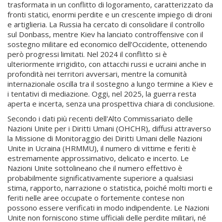
trasformata in un conflitto di logoramento, caratterizzato da
fronti statici, enormi perdite e un crescente impiego di droni
e artiglieria. La Russia ha cercato di consolidare il controllo
sul Donbass, mentre Kiev ha lanciato controffensive con il
sostegno militare ed economico dell’Occidente, ottenendo
però progressi limitati. Nel 2024 il conflitto si è
ulteriormente irrigidito, con attacchi russi e ucraini anche in
profondità nei territori avversari, mentre la comunità
internazionale oscilla tra il sostegno a lungo termine a Kiev e
i tentativi di mediazione. Oggi, nel 2025, la guerra resta
aperta e incerta, senza una prospettiva chiara di conclusione.
Secondo i dati più recenti dell'Alto Commissariato delle
Nazioni Unite per i Diritti Umani (OHCHR), diffusi attraverso
la Missione di Monitoraggio dei Diritti Umani delle Nazioni
Unite in Ucraina (HRMMU), il numero di vittime e feriti è
estremamente approssimativo, delicato e incerto. Le
Nazioni Unite sottolineano che il numero effettivo è
probabilmente significativamente superiore a qualsiasi
stima, rapporto, narrazione o statistica, poiché molti morti e
feriti nelle aree occupate o fortemente contese non
possono essere verificati in modo indipendente. Le Nazioni
Unite non forniscono stime ufficiali delle perdite militari, né