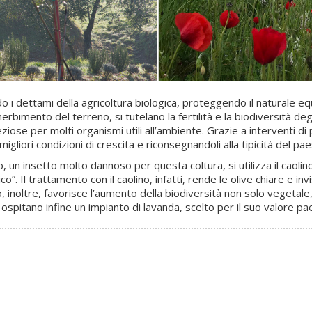
o i dettami della agricoltura biologica, proteggendo il naturale equ
erbimento del terreno, si tutelano la fertilità e la biodiversità degl
eziose per molti organismi utili all’ambiente. Grazie a interventi di
igliori condizioni di crescita e riconsegnandoli alla tipicità del pa
vo, un insetto molto dannoso per questa coltura, si utilizza il caoli
Il trattamento con il caolino, infatti, rende le olive chiare e invis
o, inoltre, favorisce l’aumento della biodiversità non solo vegetale
 ospitano infine un impianto di lavanda, scelto per il suo valore pa